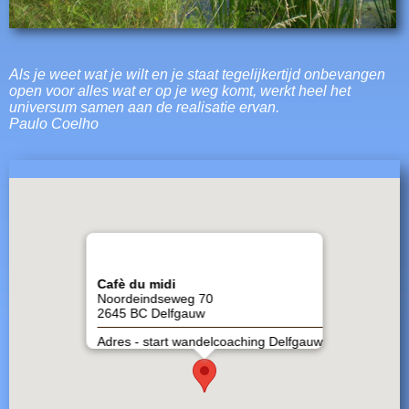
Als je weet wat je wilt en je staat tegelijkertijd onbevangen
open voor alles wat er op je weg komt, werkt heel het
universum samen aan de realisatie ervan.
Paulo Coelho
Cafè du midi
Noordeindseweg 70
2645 BC Delfgauw
Adres - start wandelcoaching Delfgauw